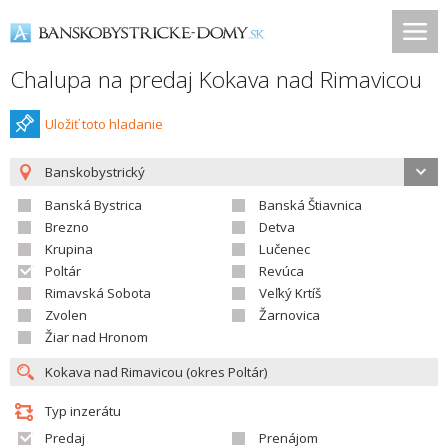
Chalupa na predaj Kokava nad Rimavicou
Uložiť toto hladanie
Banskobystrický
Banská Bystrica
Banská Štiavnica
Brezno
Detva
Krupina
Lučenec
Poltár
Revúca
Rimavská Sobota
Veľký Krtíš
Zvolen
Žarnovica
Žiar nad Hronom
Typ inzerátu
Predaj
Prenájom