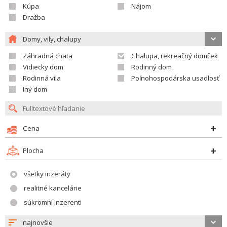
Kúpa
Nájom
Dražba
Domy, vily, chalupy
Záhradná chata
Chalupa, rekreačný domček
Vidiecky dom
Rodinný dom
Rodinná vila
Poľnohospodárska usadlosť
Iný dom
Cena
Plocha
všetky inzeráty
realitné kancelárie
súkromní inzerenti
najnovšie