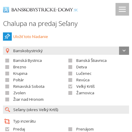
Chalupa na predaj Seľany
Uložiť toto hladanie
Banskobystrický
Banská Bystrica
Banská Štiavnica
Brezno
Detva
Krupina
Lučenec
Poltár
Revúca
Rimavská Sobota
Veľký Krtíš
Zvolen
Žarnovica
Žiar nad Hronom
Typ inzerátu
Predaj
Prenájom