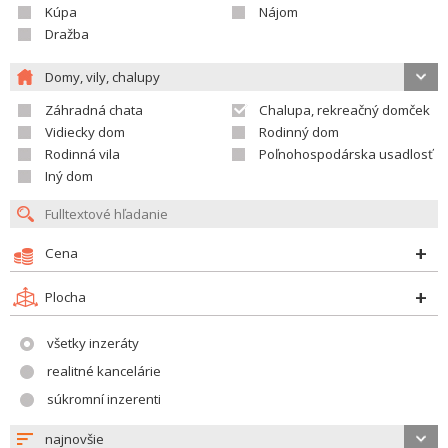
Kúpa
Nájom
Dražba
Domy, vily, chalupy
Záhradná chata
Chalupa, rekreačný domček
Vidiecky dom
Rodinný dom
Rodinná vila
Poľnohospodárska usadlosť
Iný dom
Cena
Plocha
všetky inzeráty
realitné kancelárie
súkromní inzerenti
najnovšie