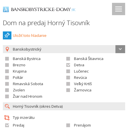
Dom na predaj Horný Tisovník
Uložiť toto hladanie
Banskobystrický
Banská Bystrica
Banská Štiavnica
Brezno
Detva
Krupina
Lučenec
Poltár
Revúca
Rimavská Sobota
Veľký Krtíš
Zvolen
Žarnovica
Žiar nad Hronom
Typ inzerátu
Predaj
Prenájom