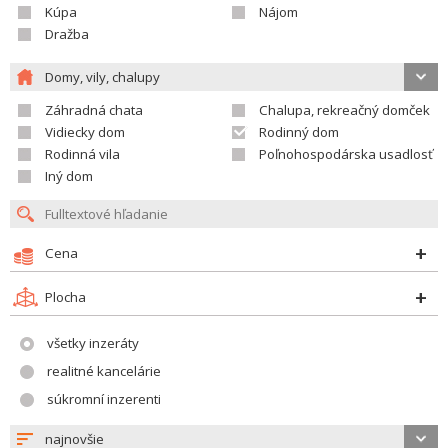
Kúpa
Nájom
Dražba
Domy, vily, chalupy
Záhradná chata
Chalupa, rekreačný domček
Vidiecky dom
Rodinný dom
Rodinná vila
Poľnohospodárska usadlosť
Iný dom
Cena
Plocha
všetky inzeráty
realitné kancelárie
súkromní inzerenti
najnovšie