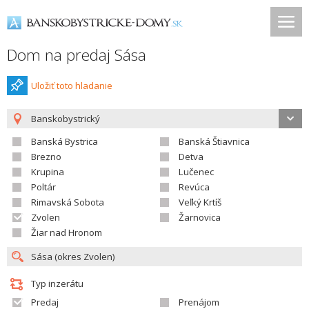
Dom na predaj Sása
Uložiť toto hladanie
Banskobystrický
Banská Bystrica
Banská Štiavnica
Brezno
Detva
Krupina
Lučenec
Poltár
Revúca
Rimavská Sobota
Veľký Krtíš
Zvolen
Žarnovica
Žiar nad Hronom
Typ inzerátu
Predaj
Prenájom