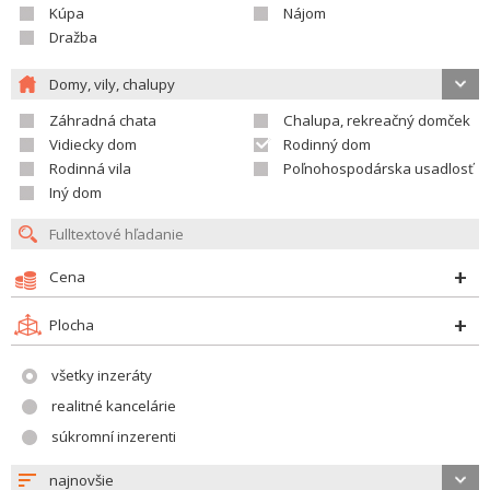
Kúpa
Nájom
Dražba
Domy, vily, chalupy
Záhradná chata
Chalupa, rekreačný domček
Vidiecky dom
Rodinný dom
Rodinná vila
Poľnohospodárska usadlosť
Iný dom
Cena
Plocha
všetky inzeráty
realitné kancelárie
súkromní inzerenti
najnovšie