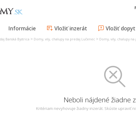
Informácie
Vložiť inzerát
Vložiť dopyt
>
>
daj Banská Bystrica
Domy, vily, chalupy na predaj Lučenec
Domy, vily, chalupy na 
Neboli nájdené žiadne
Kritériam nevyhovuje žiadny inzerát. Skúste upraviť n