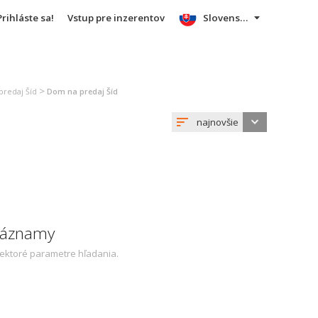
Prihláste sa!
Vstup pre inzerentov
Slovensky
>
predaj Šíd
Dom na predaj Šíd
najnovšie
 záznamy
iektoré parametre hľadania.