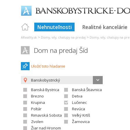
Nehnuteľnosti
Realitné kancelárie
>
>
AReality.sk
Domy, vily, chalupy na predaj
Domy, vily, chalupy na pre
Dom na predaj Šíd
Uložiť toto hladanie
Banskobystrický
Banská Bystrica
Banská Štiavnica
Brezno
Detva
Krupina
Lučenec
Poltár
Revúca
Rimavská Sobota
Veľký Krtíš
Zvolen
Žarnovica
Žiar nad Hronom