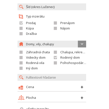
Typ inzerátu
Predaj
Prenájom
Kúpa
Nájom
Dražba
Domy, vily, chalupy
Záhradná chata
Chalupa, rekreačný domček
Vidiecky dom
Rodinný dom
Rodinná vila
Poľnohospodárska usadlosť
Iný dom
Cena
Plocha
všetky inzeráty