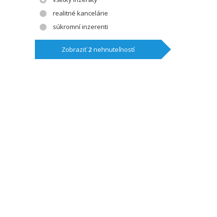
realitné kancelárie
súkromní inzerenti
Zobraziť
2
nehnuteľností