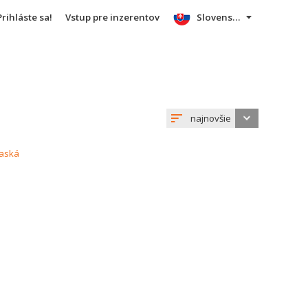
Prihláste sa!
Vstup pre inzerentov
Slovensky
najnovšie