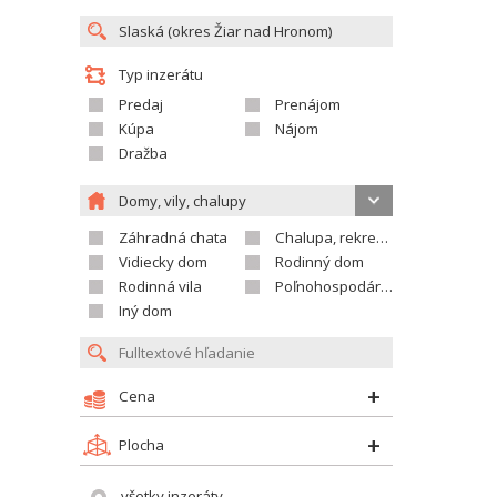
Typ inzerátu
Predaj
Prenájom
Kúpa
Nájom
Dražba
Domy, vily, chalupy
Záhradná chata
Chalupa, rekreačný domček
Vidiecky dom
Rodinný dom
Rodinná vila
Poľnohospodárska usadlosť
Iný dom
Cena
Plocha
všetky inzeráty