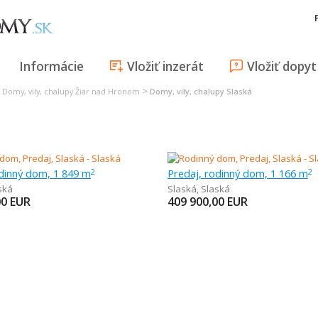
Informácie
Vložiť inzerát
Vložiť dopyt
>
>
Domy, vily, chalupy Žiar nad Hronom
Domy, vily, chalupy Slaská
odinný dom, 1 849 m
Predaj, rodinný dom, 1 166 m
2
2
ská
Slaská
,
Slaská
00
EUR
409 900,00
EUR