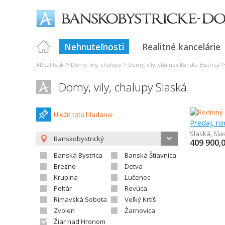
Nehnuteľnosti
Realitné kancelárie
>
>
AReality.sk
Domy, vily, chalupy
Domy, vily, chalupy Banská Bystrica
Domy, vily, chalupy Slaská
Uložiť toto hladanie
Predaj, r
Slaská
,
Sla
Banskobystrický
409 900,
Banská Bystrica
Banská Štiavnica
Brezno
Detva
Krupina
Lučenec
Poltár
Revúca
Rimavská Sobota
Veľký Krtíš
Zvolen
Žarnovica
Žiar nad Hronom