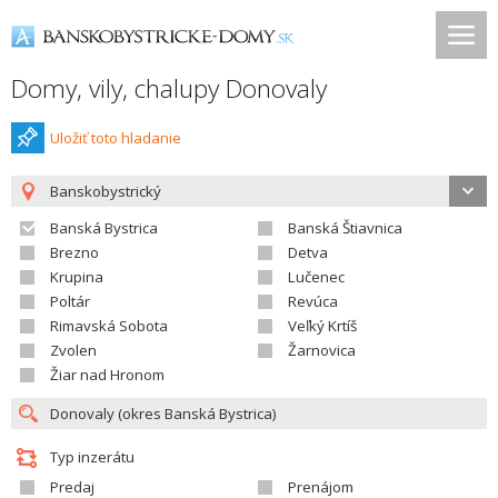
Domy, vily, chalupy Donovaly
Uložiť toto hladanie
Banskobystrický
Banská Bystrica
Banská Štiavnica
Brezno
Detva
Krupina
Lučenec
Poltár
Revúca
Rimavská Sobota
Veľký Krtíš
Zvolen
Žarnovica
Žiar nad Hronom
Typ inzerátu
Predaj
Prenájom