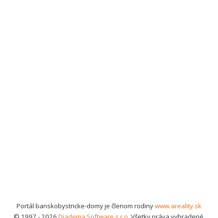
Portál banskobystricke-domy je členom rodiny
www.areality.sk
© 1997 - 2026
Diadema Software s.r.o.
Všetky práva vyhradené.