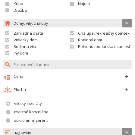
Kúpa
Nájom
Dražba
Domy, vily, chalupy
Záhradná chata
Chalupa, rekreačný domček
Vidiecky dom
Rodinný dom
Rodinná vila
Poľnohospodárska usadlosť
Iný dom
Cena
Plocha
všetky inzeráty
realitné kancelárie
súkromní inzerenti
najnovšie