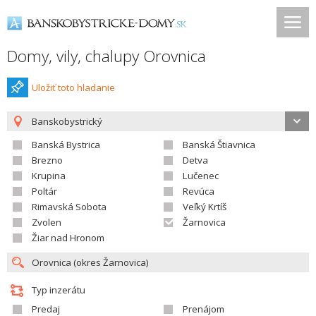
Domy, vily, chalupy Orovnica
Uložiť toto hladanie
Banskobystrický
Banská Bystrica
Banská Štiavnica
Brezno
Detva
Krupina
Lučenec
Poltár
Revúca
Rimavská Sobota
Veľký Krtíš
Zvolen
Žarnovica
Žiar nad Hronom
Typ inzerátu
Predaj
Prenájom