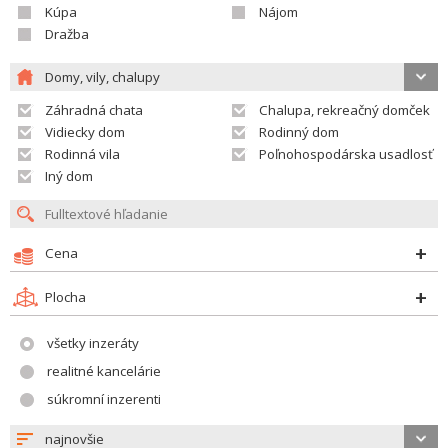
Kúpa
Nájom
Dražba
Domy, vily, chalupy
Záhradná chata
Chalupa, rekreačný domček
Vidiecky dom
Rodinný dom
Rodinná vila
Poľnohospodárska usadlosť
Iný dom
Cena
Plocha
všetky inzeráty
realitné kancelárie
súkromní inzerenti
najnovšie