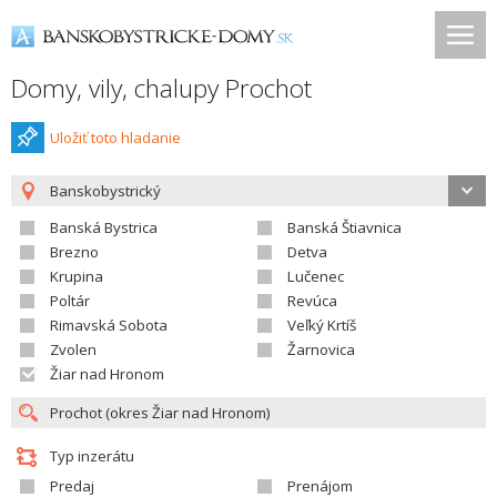
Domy, vily, chalupy Prochot
Uložiť toto hladanie
Banskobystrický
Banská Bystrica
Banská Štiavnica
Brezno
Detva
Krupina
Lučenec
Poltár
Revúca
Rimavská Sobota
Veľký Krtíš
Zvolen
Žarnovica
Žiar nad Hronom
Typ inzerátu
Predaj
Prenájom