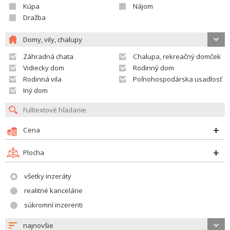
Kúpa
Nájom
Dražba
Domy, vily, chalupy
Záhradná chata
Chalupa, rekreačný domček
Vidiecky dom
Rodinný dom
Rodinná vila
Poľnohospodárska usadlosť
Iný dom
Cena
Plocha
všetky inzeráty
realitné kancelárie
súkromní inzerenti
najnovšie