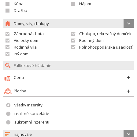
Kúpa
Nájom
Dražba
Domy, vily, chalupy
Záhradná chata
Chalupa, rekreačný domček
Vidiecky dom
Rodinný dom
Rodinná vila
Poľnohospodárska usadlosť
Iný dom
Cena
Plocha
všetky inzeráty
realitné kancelárie
súkromní inzerenti
najnovšie