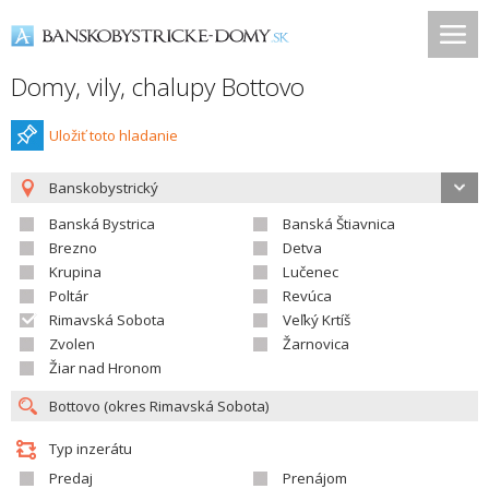
Domy, vily, chalupy Bottovo
Uložiť toto hladanie
Banskobystrický
Banská Bystrica
Banská Štiavnica
Brezno
Detva
Krupina
Lučenec
Poltár
Revúca
Rimavská Sobota
Veľký Krtíš
Zvolen
Žarnovica
Žiar nad Hronom
Typ inzerátu
Predaj
Prenájom