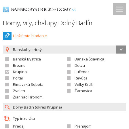
Domy, vily, chalupy Dolný Badín
Uložiť toto hladanie
Banskobystrický
Banská Bystrica
Banská Štiavnica
Brezno
Detva
Krupina
Lučenec
Poltár
Revúca
Rimavská Sobota
Veľký Krtíš
Zvolen
Žarnovica
Žiar nad Hronom
Typ inzerátu
Predaj
Prenájom