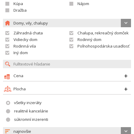
Kúpa
Nájom
Dražba
Domy, vily, chalupy
Záhradná chata
Chalupa, rekreačný domček
Vidiecky dom
Rodinný dom
Rodinná vila
Poľnohospodárska usadlosť
Iný dom
Cena
Plocha
všetky inzeráty
realitné kancelárie
súkromní inzerenti
najnovšie