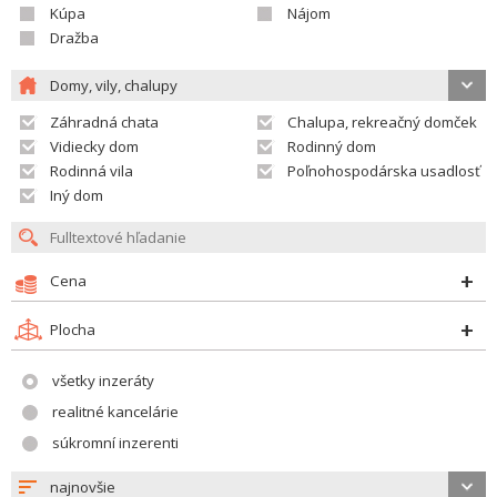
Kúpa
Nájom
Dražba
Domy, vily, chalupy
Záhradná chata
Chalupa, rekreačný domček
Vidiecky dom
Rodinný dom
Rodinná vila
Poľnohospodárska usadlosť
Iný dom
Cena
Plocha
všetky inzeráty
realitné kancelárie
súkromní inzerenti
najnovšie