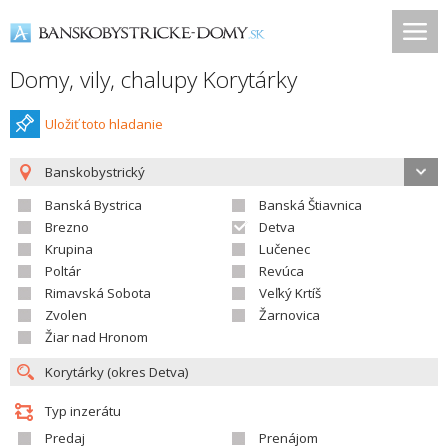
Domy, vily, chalupy Korytárky
Uložiť toto hladanie
Banskobystrický
Banská Bystrica
Banská Štiavnica
Brezno
Detva
Krupina
Lučenec
Poltár
Revúca
Rimavská Sobota
Veľký Krtíš
Zvolen
Žarnovica
Žiar nad Hronom
Typ inzerátu
Predaj
Prenájom