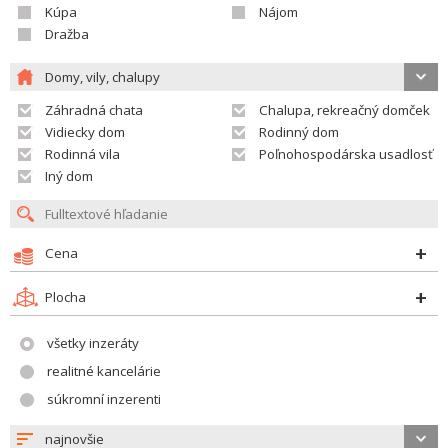
Kúpa
Nájom
Dražba
Domy, vily, chalupy
Záhradná chata
Chalupa, rekreačný domček
Vidiecky dom
Rodinný dom
Rodinná vila
Poľnohospodárska usadlosť
Iný dom
Cena
Plocha
všetky inzeráty
realitné kancelárie
súkromní inzerenti
najnovšie