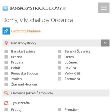
Domy, vily, chalupy Orovnica
Uložiť toto hladanie
Banskobystrický
Banská Bystrica
Banská Štiavnica
Brezno
Detva
Krupina
Lučenec
Poltár
Revúca
Rimavská Sobota
Veľký Krtíš
Zvolen
Žarnovica
Žiar nad Hronom
Typ inzerátu
Predaj
Prenájom