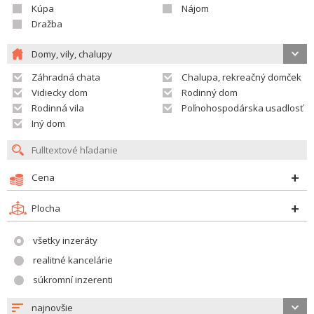
Kúpa
Nájom
Dražba
Domy, vily, chalupy
Záhradná chata
Chalupa, rekreačný domček
Vidiecky dom
Rodinný dom
Rodinná vila
Poľnohospodárska usadlosť
Iný dom
Cena
Plocha
všetky inzeráty
realitné kancelárie
súkromní inzerenti
najnovšie