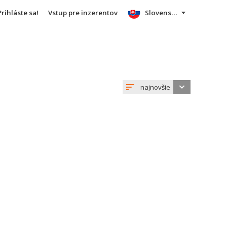
Prihláste sa!
Vstup pre inzerentov
Slovensky
najnovšie