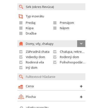
Typ inzerátu
Predaj
Prenájom
Kúpa
Nájom
Dražba
Domy, vily, chalupy
Záhradná chata
Chalupa, rekreačný domček
Vidiecky dom
Rodinný dom
Rodinná vila
Poľnohospodárska usadlosť
Iný dom
Cena
Plocha
všetky inzeráty