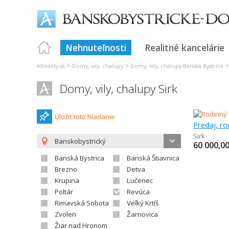
Nehnuteľnosti
Realitné kancelárie
>
>
AReality.sk
Domy, vily, chalupy
Domy, vily, chalupy Banská Bystrica
Domy, vily, chalupy Sirk
Uložiť toto hladanie
Predaj, r
Sirk
Banskobystrický
60 000,0
Banská Bystrica
Banská Štiavnica
Brezno
Detva
Krupina
Lučenec
Poltár
Revúca
Rimavská Sobota
Veľký Krtíš
Zvolen
Žarnovica
Žiar nad Hronom