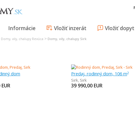
Informácie
Vložiť inzerát
Vložiť dopyt
>
>
Domy, vily, chalupy Revúca
Domy, vily, chalupy Sirk
odinný dom
Predaj, rodinný dom, 106 m
2
Sirk
,
Sirk
0
EUR
39 990,00
EUR