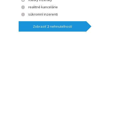
realitné kancelárie
súkromní inzerenti
Zobraziť
2
nehnuteľností