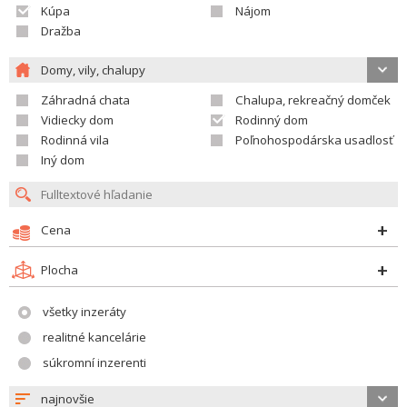
Kúpa
Nájom
Dražba
Domy, vily, chalupy
Záhradná chata
Chalupa, rekreačný domček
Vidiecky dom
Rodinný dom
Rodinná vila
Poľnohospodárska usadlosť
Iný dom
Cena
Plocha
všetky inzeráty
realitné kancelárie
súkromní inzerenti
najnovšie