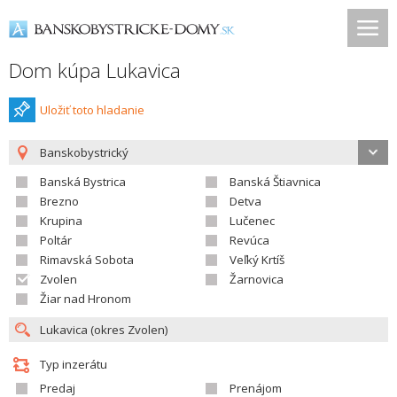
Dom kúpa Lukavica
Uložiť toto hladanie
Banskobystrický
Banská Bystrica
Banská Štiavnica
Brezno
Detva
Krupina
Lučenec
Poltár
Revúca
Rimavská Sobota
Veľký Krtíš
Zvolen
Žarnovica
Žiar nad Hronom
Typ inzerátu
Predaj
Prenájom