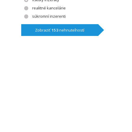
realitné kancelárie
súkromní inzerenti
Zobraziť
153
nehnuteľností