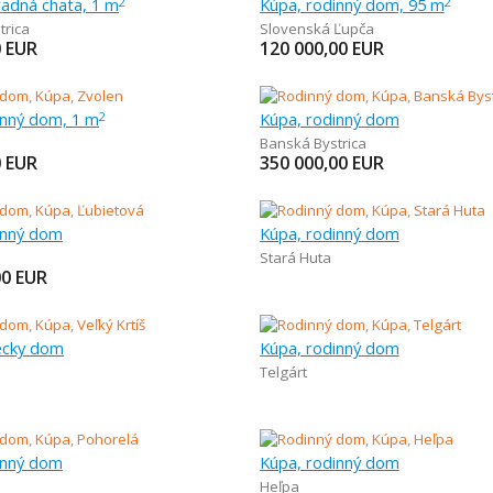
radná chata, 1 m
Kúpa, rodinný dom, 95 m
2
2
trica
Slovenská Ľupča
0
EUR
120 000,00
EUR
inný dom, 1 m
Kúpa, rodinný dom
2
Banská Bystrica
0
EUR
350 000,00
EUR
inný dom
Kúpa, rodinný dom
Stará Huta
00
EUR
iecky dom
Kúpa, rodinný dom
Telgárt
inný dom
Kúpa, rodinný dom
Heľpa