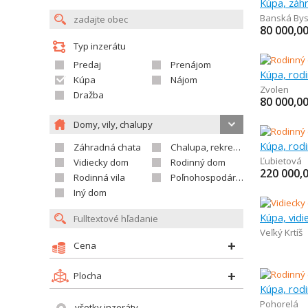
Kúpa, záh
Banská Bys
80 000,0
Typ inzerátu
Predaj
Prenájom
Kúpa, rod
Kúpa
Nájom
Zvolen
Dražba
80 000,0
Domy, vily, chalupy
Kúpa, rod
Záhradná chata
Chalupa, rekreačný domček
Ľubietová
Vidiecky dom
Rodinný dom
220 000,
Rodinná vila
Poľnohospodárska usadlosť
Iný dom
Kúpa, vid
Veľký Krtíš
Cena
Plocha
Kúpa, rod
Pohorelá
všetky inzeráty