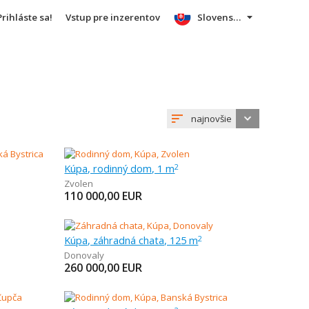
Prihláste sa!
Vstup pre inzerentov
Slovensky
najnovšie
Kúpa, rodinný dom, 1 m
2
Zvolen
110 000,00
EUR
Kúpa, záhradná chata, 125 m
2
Donovaly
260 000,00
EUR