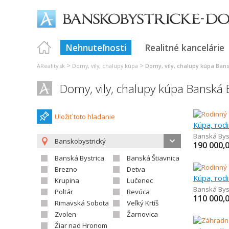
Nehnuteľnosti
Realitné kancelárie
>
>
AReality.sk
Domy, vily, chalupy kúpa
Domy, vily, chalupy kúpa Bans
Domy, vily, chalupy kúpa Banská B
Uložiť toto hladanie
Kúpa, rod
Banská Bys
Banskobystrický
190 000,
Banská Bystrica
Banská Štiavnica
Brezno
Detva
Kúpa, rod
Krupina
Lučenec
Banská Bys
Poltár
Revúca
110 000,
Rimavská Sobota
Veľký Krtíš
Zvolen
Žarnovica
Žiar nad Hronom