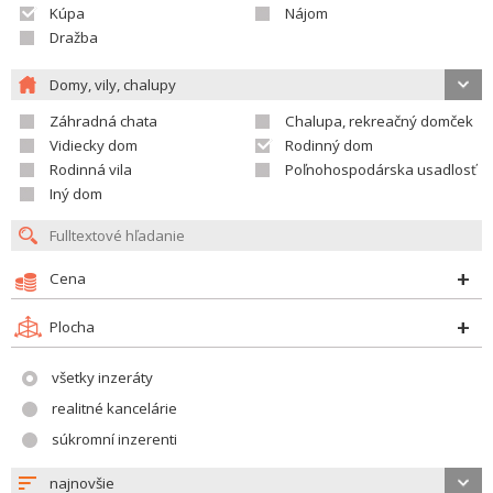
Kúpa
Nájom
Dražba
Domy, vily, chalupy
Záhradná chata
Chalupa, rekreačný domček
Vidiecky dom
Rodinný dom
Rodinná vila
Poľnohospodárska usadlosť
Iný dom
Cena
Plocha
všetky inzeráty
realitné kancelárie
súkromní inzerenti
najnovšie