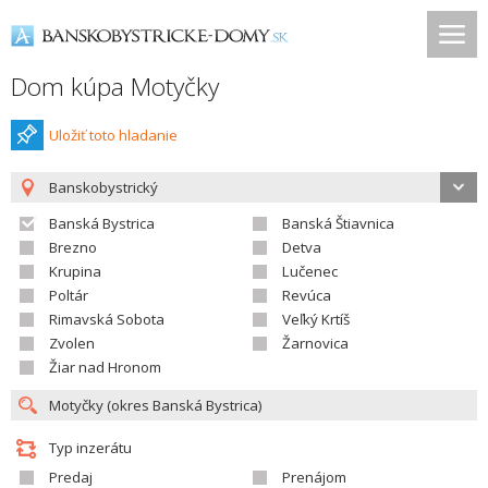
Dom kúpa Motyčky
Uložiť toto hladanie
Banskobystrický
Banská Bystrica
Banská Štiavnica
Brezno
Detva
Krupina
Lučenec
Poltár
Revúca
Rimavská Sobota
Veľký Krtíš
Zvolen
Žarnovica
Žiar nad Hronom
Typ inzerátu
Predaj
Prenájom