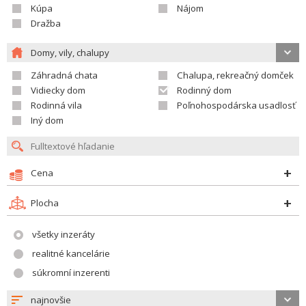
Kúpa
Nájom
Dražba
Domy, vily, chalupy
Záhradná chata
Chalupa, rekreačný domček
Vidiecky dom
Rodinný dom
Rodinná vila
Poľnohospodárska usadlosť
Iný dom
Cena
Plocha
všetky inzeráty
realitné kancelárie
súkromní inzerenti
najnovšie