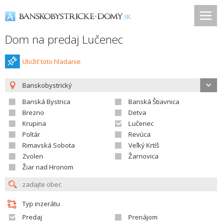
Dom na predaj Lučenec
Uložiť toto hladanie
Banskobystrický
Banská Bystrica
Banská Štiavnica
Brezno
Detva
Krupina
Lučenec
Poltár
Revúca
Rimavská Sobota
Veľký Krtíš
Zvolen
Žarnovica
Žiar nad Hronom
Typ inzerátu
Predaj
Prenájom