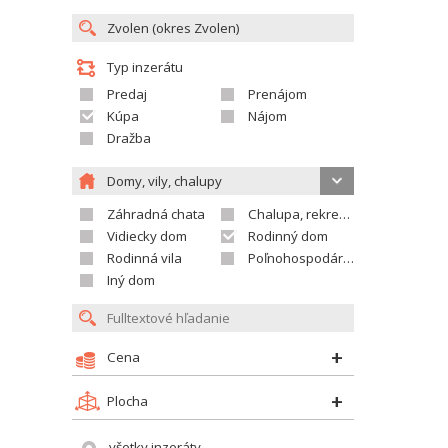
Typ inzerátu
Predaj
Prenájom
Kúpa
Nájom
Dražba
Domy, vily, chalupy
Záhradná chata
Chalupa, rekreačný domček
Vidiecky dom
Rodinný dom
Rodinná vila
Poľnohospodárska usadlosť
Iný dom
Cena
Plocha
všetky inzeráty