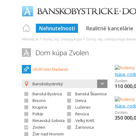
Nehnuteľnosti
Realitné kancelárie
>
>
AReality.sk
Domy, vily, chalupy kúpa
Domy, vily, chalupy kúpa Banská
Dom kúpa Zvolen
Uložiť toto hladanie
Kúpa, rod
Zvolen
Banskobystrický
110 000,
Banská Bystrica
Banská Štiavnica
Brezno
Detva
Kúpa, rod
Krupina
Lučenec
Zvolen
Poltár
Revúca
350 000,
Rimavská Sobota
Veľký Krtíš
Zvolen
Žarnovica
Žiar nad Hronom