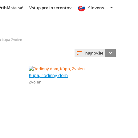
Prihláste sa!
Vstup pre inzerentov
Slovensky
 kúpa Zvolen
najnovšie
Kúpa, rodinný dom
Zvolen