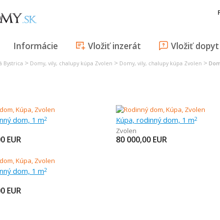
Informácie
Vložiť inzerát
Vložiť dopyt
>
>
>
 Bystrica
Domy, vily, chalupy kúpa Zvolen
Domy, vily, chalupy kúpa Zvolen
Dom
inný dom, 1 m
Kúpa, rodinný dom, 1 m
2
2
Zvolen
00
EUR
80 000,00
EUR
inný dom, 1 m
2
00
EUR