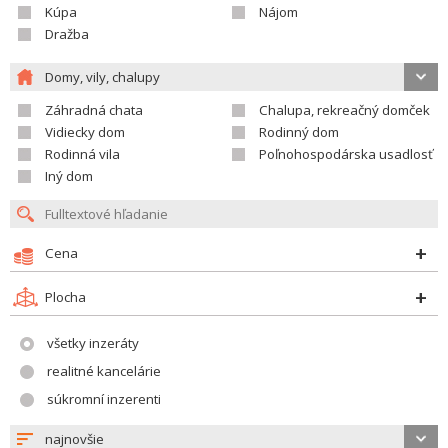
Kúpa
Nájom
Dražba
Domy, vily, chalupy
Záhradná chata
Chalupa, rekreačný domček
Vidiecky dom
Rodinný dom
Rodinná vila
Poľnohospodárska usadlosť
Iný dom
Cena
Plocha
všetky inzeráty
realitné kancelárie
súkromní inzerenti
najnovšie