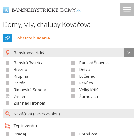
Domy, vily, chalupy Kováčová
Uložiť toto hladanie
Banskobystrický
Banská Bystrica
Banská Štiavnica
Brezno
Detva
Krupina
Lučenec
Poltár
Revúca
Rimavská Sobota
Veľký Krtíš
Zvolen
Žarnovica
Žiar nad Hronom
Typ inzerátu
Predaj
Prenájom