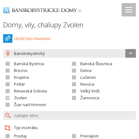
Domy, vily, chalupy Zvolen
Uložiť toto hladanie
Banskobystrický
Banská Bystrica
Banská Štiavnica
Brezno
Detva
Krupina
Lučenec
Poltár
Revúca
Rimavská Sobota
Veľký Krtíš
Zvolen
Žarnovica
Žiar nad Hronom
Typ inzerátu
Predaj
Prenájom