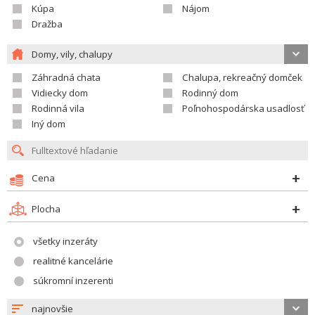
Kúpa
Nájom
Dražba
Domy, vily, chalupy
Záhradná chata
Chalupa, rekreačný domček
Vidiecky dom
Rodinný dom
Rodinná vila
Poľnohospodárska usadlosť
Iný dom
Cena
Plocha
všetky inzeráty
realitné kancelárie
súkromní inzerenti
najnovšie