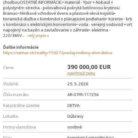
chodbouOSTATNÉ INFORMÁCIE:• materiál - Ypor + Nobasil +
polystyrén• strecha - polovalbová pokrytá betónovou krytinou
Bramac• hliníkové vchodové dvere a plastové okná trojsklá•
keramická dlažba v kombinácii s plávajúcimi podlahami• kúrenie - krb
v kombinácii s elektrickými konvertormi• voda - verejný vodovod + vrt
napojený na bazén a zavlažovanie v záhrade• elektrina -
220/380V
...
celý popis
Ďalšie informácie
https://xemar.sk/reality/15527/predaj-rodinny-dom-detva
390 000,00
EUR
Cena
navrhnúť cenu
Vložené
25. 5. 2026
Číslo inzerátu
AR-07FR-117256
Katastrálne územie
DETVA
Lokalita
Dúbravy
Forma vlastníctva
osobné
Stav
kompletná rekonštrukcia