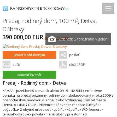
Predaj, rodinný dom, 100 m
,
Detva
,
2
Dúbravy
390 000,00 EUR
navrhnúť cenu
Zobraziť 2 fotografie v galérii
pridať k obľúbeným
poslať
tlačiť
uložiť PDF
topovať inzerát
Predaj - Rodinný dom - Detva
XEMAR ( jozef.kret@xemar.sk alebo 0915 142 544 ) exkluzívne
ponúka na predaj prízemný rodinný dom skolaudovaný v roku 2009 s
hospodárskou bodovou v jednej z obcí vzdialenej 6 km od mesta
Detva.RODINNÝ DOM - Prízemie:• zádverie• chodba• kuchyňa•
obývačka• 2 obytné miestnosti• spálňa• kúpeľňa• WC• komora•
terasaPodkrovie:• povala - menší úložný priestor nad