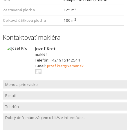
2
Zastavaná plocha
125 m
2
Celková úžitková plocha
100 m
Kontaktovať makléra
Jozef Kret
makléř
Telefón: +421915142544
E-mail:
jozef.kret@xemar.sk