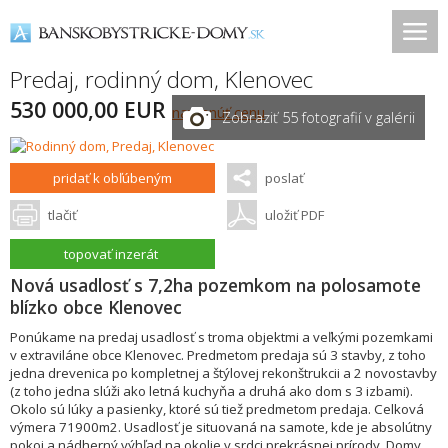
Predaj, rodinný dom,
Klenovec
530 000,00 EUR
navrhnúť cenu
Zobraziť 55 fotografií v galérii
pridať k obľúbeným
poslať
tlačiť
uložiť PDF
topovať inzerát
Nová usadlosť s 7,2ha pozemkom na polosamote
blízko obce Klenovec
Ponúkame na predaj usadlosť s troma objektmi a veľkými pozemkami
v extraviláne obce Klenovec. Predmetom predaja sú 3 stavby, z toho
jedna drevenica po kompletnej a štýlovej rekonštrukcii a 2 novostavby
(z toho jedna slúži ako letná kuchyňa a druhá ako dom s 3 izbami).
Okolo sú lúky a pasienky, ktoré sú tiež predmetom predaja. Celková
výmera 71900m2. Usadlosť je situovaná na samote, kde je absolútny
pokoj a nádherný výhľad na okolie v srdci prekrásnej prírody. Domy