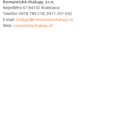
Romantické chalupy, s.r.o.
Nejedlého 67
84102
Bratislava
Telefón:
0918 789 218, 0911 291 632
E-mail:
chalupy@romantickechalupy.sk
Web:
romantickechalupy.sk