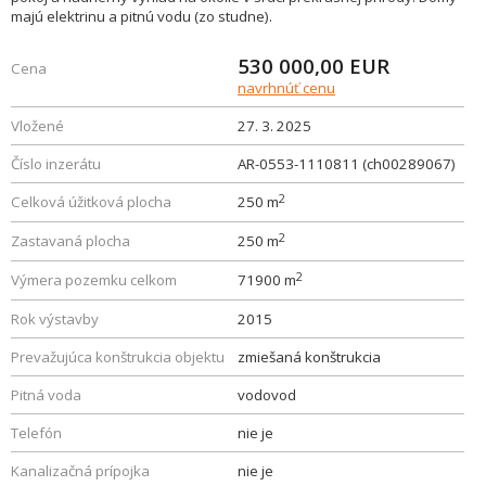
majú elektrinu a pitnú vodu (zo studne).
530 000,00
EUR
Cena
navrhnúť cenu
Vložené
27. 3. 2025
Číslo inzerátu
AR-0553-1110811 (ch00289067)
2
Celková úžitková plocha
250 m
2
Zastavaná plocha
250 m
2
Výmera pozemku celkom
71900 m
Rok výstavby
2015
Prevažujúca konštrukcia objektu
zmiešaná konštrukcia
Pitná voda
vodovod
Telefón
nie je
Kanalizačná prípojka
nie je