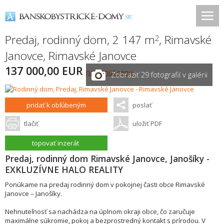
Predaj, rodinný dom, 2 147 m
,
Rimavské
2
Janovce
,
Rimavské Janovce
137 000,00 EUR
navrhnúť cenu
Zobraziť 29 fotografií v galérii
pridať k obľúbeným
poslať
tlačiť
uložiť PDF
topovať inzerát
Predaj, rodinný dom Rimavské Janovce, Janošíky -
EXKLUZÍVNE HALO REALITY
Ponúkame na predaj rodinný dom v pokojnej časti obce Rimavské
Janovce – Janošíky.
Nehnuteľnosť sa nachádza na úplnom okraji obce, čo zaručuje
maximálne súkromie, pokoj a bezprostredný kontakt s prírodou. V