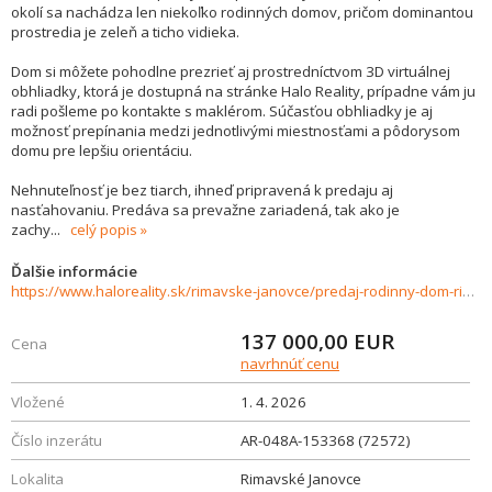
okolí sa nachádza len niekoľko rodinných domov, pričom dominantou
prostredia je zeleň a ticho vidieka.
Dom si môžete pohodlne prezrieť aj prostredníctvom 3D virtuálnej
obhliadky, ktorá je dostupná na stránke Halo Reality, prípadne vám ju
radi pošleme po kontakte s maklérom. Súčasťou obhliadky je aj
možnosť prepínania medzi jednotlivými miestnosťami a pôdorysom
domu pre lepšiu orientáciu.
Nehnuteľnosť je bez tiarch, ihneď pripravená k predaju aj
nasťahovaniu. Predáva sa prevažne zariadená, tak ako je
zachy
...
celý popis
Ďalšie informácie
https://www.haloreality.sk/rimavske-janovce/predaj-rodinny-dom-rimavske-janovce-janosiky---exkluzivne-halo-reality/72572
137 000,00
EUR
Cena
navrhnúť cenu
Vložené
1. 4. 2026
Číslo inzerátu
AR-048A-153368 (72572)
Lokalita
Rimavské Janovce