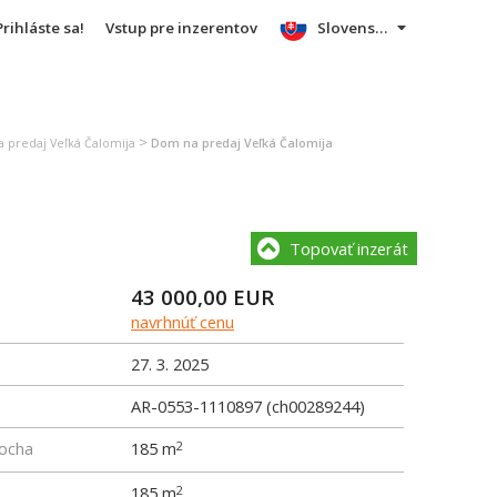
Prihláste sa!
Vstup pre inzerentov
Slovensky
>
a predaj Veľká Čalomija
Dom na predaj Veľká Čalomija
Topovať inzerát
43 000,00
EUR
navrhnúť cenu
27. 3. 2025
AR-0553-1110897 (ch00289244)
locha
185 m
2
185 m
2