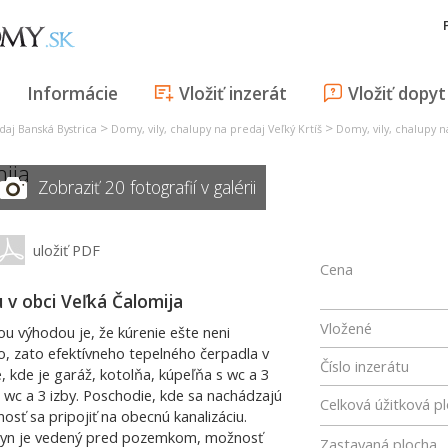
Informácie
Vložiť inzerát
Vložiť dopyt
>
>
daj Banská Bystrica
Domy, vily, chalupy na predaj Veľký Krtíš
Domy, vily, chalupy n
ija
Zobraziť 20 fotografií v galérii
uložiť PDF
Cena
v obci Veľká Čalomija
Vložené
u výhodou je, že kúrenie ešte neni
, zato efektívneho tepelného čerpadla v
Číslo inzerátu
e, kde je garáž, kotolňa, kúpeľňa s wc a 3
, wc a 3 izby. Poschodie, kde sa nachádzajú
Celková úžitková p
sť sa pripojiť na obecnú kanalizáciu.
lyn je vedený pred pozemkom, možnosť
Zastavaná plocha