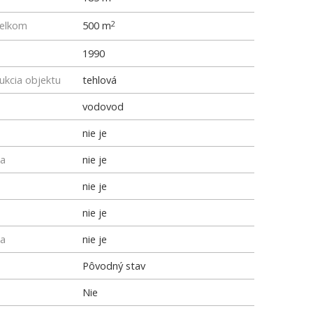
elkom
500 m
2
1990
ukcia objektu
tehlová
vodovod
nie je
ka
nie je
nie je
nie je
ka
nie je
Pôvodný stav
Nie