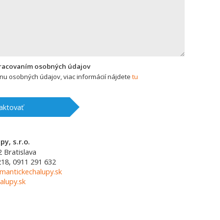
pracovaním osobných údajov
u osobných údajov, viac informácií nájdete
tu
aktovať
y, s.r.o.
2
Bratislava
218, 0911 291 632
mantickechalupy.sk
alupy.sk