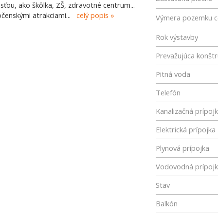
ťou, ako škôlka, ZŠ, zdravotné centrum...
očenskými atrakciami
...
celý popis
Výmera pozemku c
Rok výstavby
Prevažujúca konštr
Pitná voda
Telefón
Kanalizačná prípoj
Elektrická prípojka
Plynová prípojka
Vodovodná prípoj
Stav
Balkón