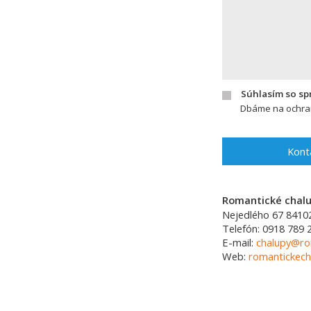
Súhlasím so s
Dbáme na ochran
Kont
Romantické chalup
Nejedlého 67
8410
Telefón:
0918 789 
E-mail:
chalupy@ro
Web:
romantickech