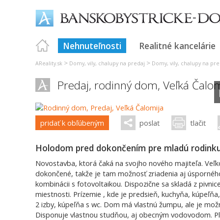
Nehnuteľnosti
Realitné kancelárie
>
>
AReality.sk
Domy, vily, chalupy na predaj
Domy, vily, chalupy na pre
Predaj, rodinný dom,
Veľká Čalom
pridať k obľúbeným
poslať
tlačiť
Holodom pred dokončením pre mladú rodinku 
Novostavba, ktorá čaká na svojho nového majiteľa. Veľko
dokončené, takže je tam možnosť zriadenia aj úsporného
kombinácii s fotovoltaikou. Dispozične sa skladá z pivnic
miestnosti. Prízemie , kde je predsieň, kuchyňa, kúpeľňa
2 izby, kúpeľňa s wc. Dom má vlastnú žumpu, ale je možno
Disponuje vlastnou studňou, aj obecným vodovodom. P