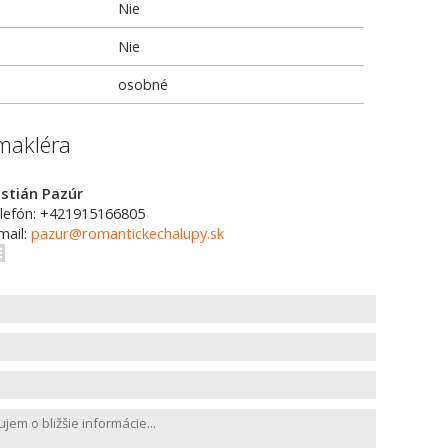
Nie
Nie
osobné
makléra
istián Pazúr
lefón: +421915166805
mail:
pazur@romantickechalupy.sk