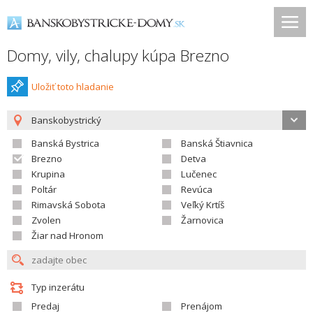
Domy, vily, chalupy kúpa Brezno
Uložiť toto hladanie
Banskobystrický
Banská Bystrica
Banská Štiavnica
Brezno
Detva
Krupina
Lučenec
Poltár
Revúca
Rimavská Sobota
Veľký Krtíš
Zvolen
Žarnovica
Žiar nad Hronom
Typ inzerátu
Predaj
Prenájom