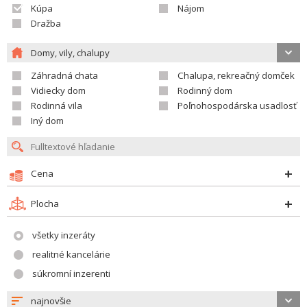
Kúpa
Nájom
Dražba
Domy, vily, chalupy
Záhradná chata
Chalupa, rekreačný domček
Vidiecky dom
Rodinný dom
Rodinná vila
Poľnohospodárska usadlosť
Iný dom
Cena
Plocha
všetky inzeráty
realitné kancelárie
súkromní inzerenti
najnovšie